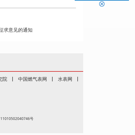
征求意见的通知
究院
丨
中国燃气表网
丨
水表网
丨
1010502040746号