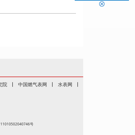
究院
丨
中国燃气表网
丨
水表网
丨
1010502040746号