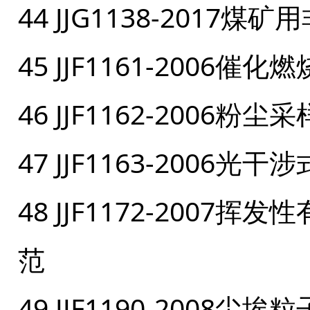
44 JJG1138-201
45 JJF1161-200
46 JJF1162-2006
47 JJF1163-200
48 JJF1172-200
范
49 JJF1190-2008