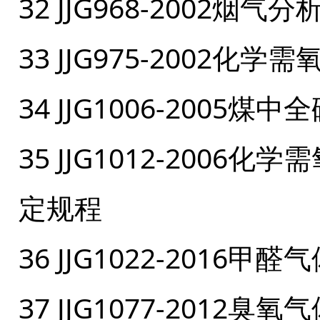
32 JJG968-2002烟
33 JJG975-2002
34 JJG1006-2005
35 JJG1012-200
定规程
36 JJG1022-2016
37 JJG1077-2012