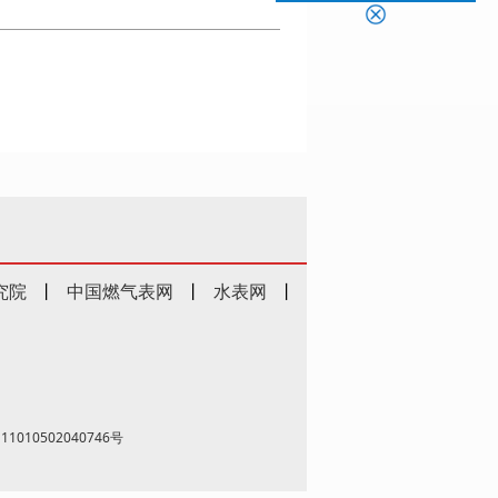
究院
丨
中国燃气表网
丨
水表网
丨
1010502040746号