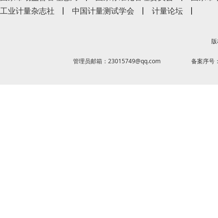
工业计量杂志社
丨
中国计量测试学会
丨
计量论坛
丨
版
管理员邮箱：23015749@qq.com
备案序号：京