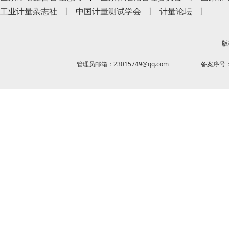
工业计量杂志社
丨
中国计量测试学会
丨
计量论坛
丨
版
管理员邮箱：23015749@qq.com
备案序号：京