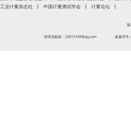
工业计量杂志社
丨
中国计量测试学会
丨
计量论坛
丨
版
管理员邮箱：23015749@qq.com
备案序号：京