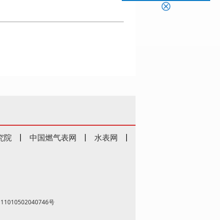
究院
丨
中国燃气表网
丨
水表网
丨
1010502040746号