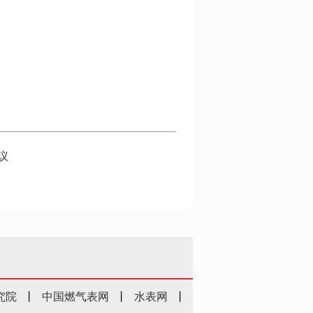
议
究院
丨
中国燃气表网
丨
水表网
丨