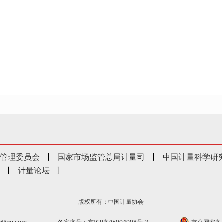
管理委员会
丨
国家市场监管总局计量司
丨
中国计量科学研
丨
计量论坛
丨
版权所有：中国计量协会
@qq.com
备案序号：京ICP备05004908号-3
京公网安备 1