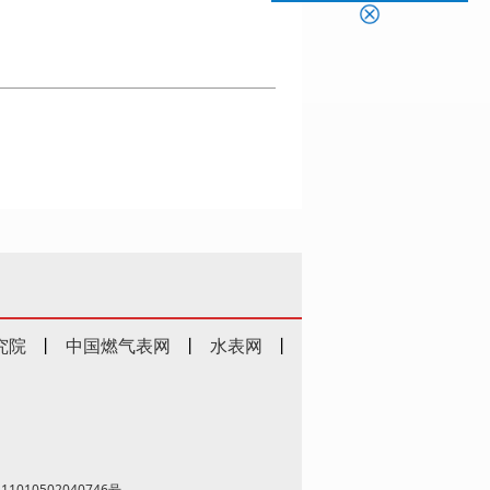
究院
丨
中国燃气表网
丨
水表网
丨
1010502040746号